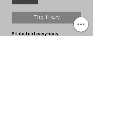
Tilføj til kurv
Printed on heavy-duty
Motocross grade material. Takes
a licking and looks great while
doing so.
A nice accent for your game at a
great price.
Ingen anmeldelser endnu
Del dine tanker. Vær den første til
at skrive en anmeldelse.
Skriv en anmeldelse