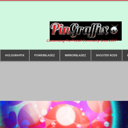
Customizing The Pinball Community Since 2007
HOLOGRAFFIX
POWERBLADEZ
MIRRORBLADEZ
SHOOTER RODS