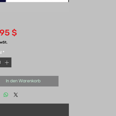
Preis
,95 $
MwSt.
l
*
In den Warenkorb