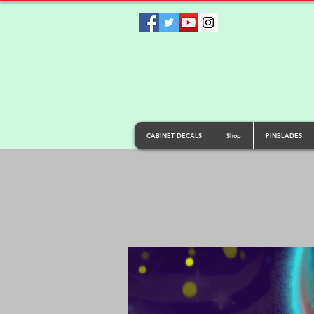
CABINET DECALS
Shop
PINBLADES