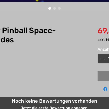
 Pinball Space-
69
ades
exkl. 
Anzah
Noch keine Bewertungen vorhanden
Jetzt die erste Bewertung abgeben.