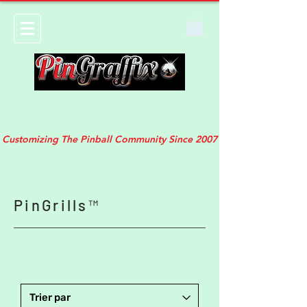
Customizing The Pinball Community Since 2007
PinGrills™